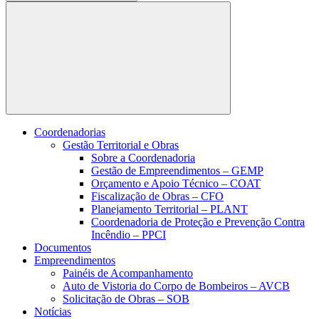
Buscar
Coordenadorias
Gestão Territorial e Obras
Sobre a Coordenadoria
Gestão de Empreendimentos – GEMP
Orçamento e Apoio Técnico – COAT
Fiscalização de Obras – CFO
Planejamento Territorial – PLANT
Coordenadoria de Proteção e Prevenção Contra
Incêndio – PPCI
Documentos
Empreendimentos
Painéis de Acompanhamento
Auto de Vistoria do Corpo de Bombeiros – AVCB
Solicitação de Obras – SOB
Notícias