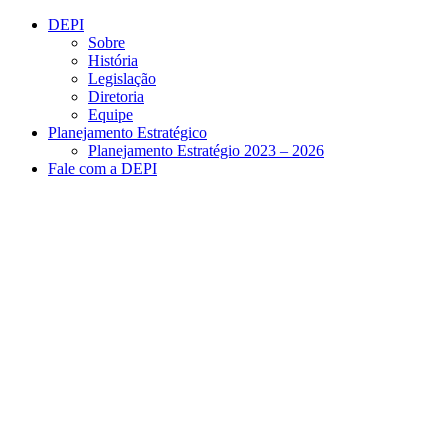
Conteúdo principal
Menu principal
Rodapé
DEPI
Sobre
História
Legislação
Diretoria
Equipe
Planejamento Estratégico
Planejamento Estratégio 2023 – 2026
Fale com a DEPI
Aumentar fonte
Diminuir fonte