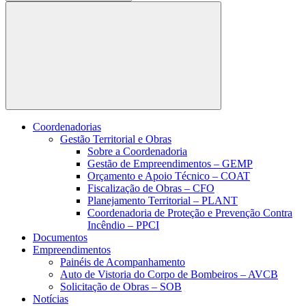
Buscar
Coordenadorias
Gestão Territorial e Obras
Sobre a Coordenadoria
Gestão de Empreendimentos – GEMP
Orçamento e Apoio Técnico – COAT
Fiscalização de Obras – CFO
Planejamento Territorial – PLANT
Coordenadoria de Proteção e Prevenção Contra
Incêndio – PPCI
Documentos
Empreendimentos
Painéis de Acompanhamento
Auto de Vistoria do Corpo de Bombeiros – AVCB
Solicitação de Obras – SOB
Notícias