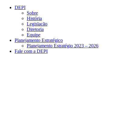
Conteúdo principal
Menu principal
Rodapé
DEPI
Sobre
História
Legislação
Diretoria
Equipe
Planejamento Estratégico
Planejamento Estratégio 2023 – 2026
Fale com a DEPI
Aumentar fonte
Diminuir fonte