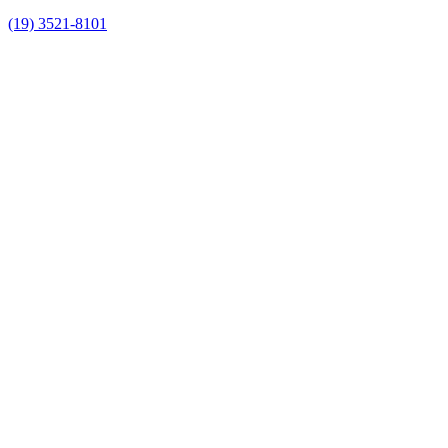
(19) 3521-8101
Link para o Facebook
Link para o Instagram
Link para o Youtube