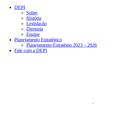
Conteúdo principal
Menu principal
Rodapé
DEPI
Sobre
História
Legislação
Diretoria
Equipe
Planejamento Estratégico
Planejamento Estratégio 2023 – 2026
Fale com a DEPI
Aumentar fonte