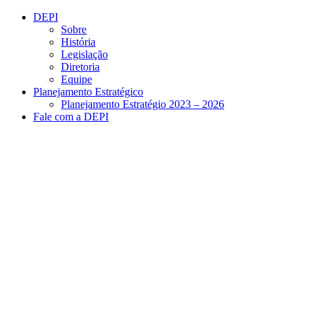
Conteúdo principal
Menu principal
Rodapé
DEPI
Sobre
História
Legislação
Diretoria
Equipe
Planejamento Estratégico
Planejamento Estratégio 2023 – 2026
Fale com a DEPI
Aumentar fonte
Diminuir fonte