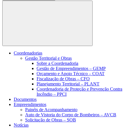
Buscar
Coordenadorias
Gestão Territorial e Obras
Sobre a Coordenadoria
Gestão de Empreendimentos – GEMP
Orçamento e Apoio Técnico – COAT
Fiscalização de Obras – CFO
Planejamento Territorial – PLANT
Coordenadoria de Proteção e Prevenção Contra
Incêndio – PPCI
Documentos
Empreendimentos
Painéis de Acompanhamento
Auto de Vistoria do Corpo de Bombeiros – AVCB
Solicitação de Obras – SOB
Notícias