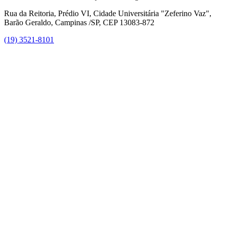
Rua da Reitoria, Prédio VI, Cidade Universitária "Zeferino Vaz",
Barão Geraldo, Campinas /SP, CEP 13083-872
(19) 3521-8101
Link para o Facebook
Link para o Instagram
Link para o Youtube