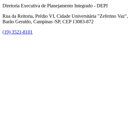
Diretoria Executiva de Planejamento Integrado - DEPI
Rua da Reitoria, Prédio VI, Cidade Universitária "Zeferino Vaz",
Barão Geraldo, Campinas /SP, CEP 13083-872
(19) 3521-8101
Link para o Facebook
Link para o Instagram
Link para o Youtube