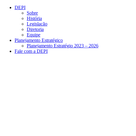
Conteúdo principal
Menu principal
Rodapé
DEPI
Sobre
História
Legislação
Diretoria
Equipe
Planejamento Estratégico
Planejamento Estratégio 2023 – 2026
Fale com a DEPI
Aumentar fonte
Diminuir fonte