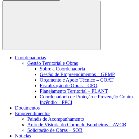
Buscar
Coordenadorias
Gestão Territorial e Obras
Sobre a Coordenadoria
Gestão de Empreendimentos – GEMP
Orçamento e Apoio Técnico – COAT
Fiscalização de Obras – CFO
Planejamento Territorial – PLANT
Coordenadoria de Proteção e Prevenção Contra
Incêndio – PPCI
Documentos
Empreendimentos
Painéis de Acompanhamento
Auto de Vistoria do Corpo de Bombeiros – AVCB
Solicitação de Obras – SOB
Notícias