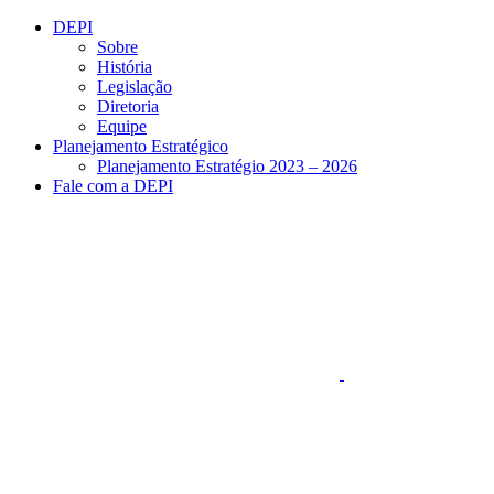
Conteúdo principal
Menu principal
Rodapé
DEPI
Sobre
História
Legislação
Diretoria
Equipe
Planejamento Estratégico
Planejamento Estratégio 2023 – 2026
Fale com a DEPI
Aumentar fonte