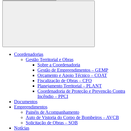
Buscar
Coordenadorias
Gestão Territorial e Obras
Sobre a Coordenadoria
Gestão de Empreendimentos – GEMP
Orçamento e Apoio Técnico – COAT
Fiscalização de Obras – CFO
Planejamento Territorial – PLANT
Coordenadoria de Proteção e Prevenção Contra
Incêndio – PPCI
Documentos
Empreendimentos
Painéis de Acompanhamento
Auto de Vistoria do Corpo de Bombeiros – AVCB
Solicitação de Obras – SOB
Notícias