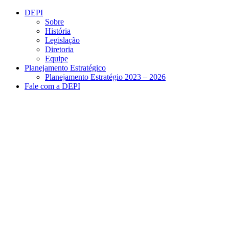
Conteúdo principal
Menu principal
Rodapé
DEPI
Sobre
História
Legislação
Diretoria
Equipe
Planejamento Estratégico
Planejamento Estratégio 2023 – 2026
Fale com a DEPI
Aumentar fonte
Diminuir fonte