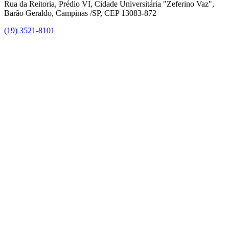
Rua da Reitoria, Prédio VI, Cidade Universitária "Zeferino Vaz",
Barão Geraldo, Campinas /SP, CEP 13083-872
(19) 3521-8101
Link para o Facebook
Link para o Instagram
Link para o Youtube