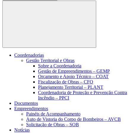
Buscar
Coordenadorias
Gestão Territorial e Obras
Sobre a Coordenadoria
Gestão de Empreendimentos – GEMP
Orçamento e Apoio Técnico – COAT
Fiscalização de Obras – CFO
Planejamento Territorial – PLANT
Coordenadoria de Proteção e Prevenção Contra
Incêndio – PPCI
Documentos
Empreendimentos
Painéis de Acompanhamento
Auto de Vistoria do Corpo de Bombeiros – AVCB
Solicitação de Obras – SOB
Notícias