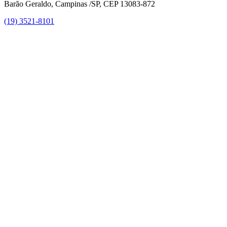
Barão Geraldo, Campinas /SP, CEP 13083-872
(19) 3521-8101
Link para o Facebook
Link para o Instagram
Link para o Youtube