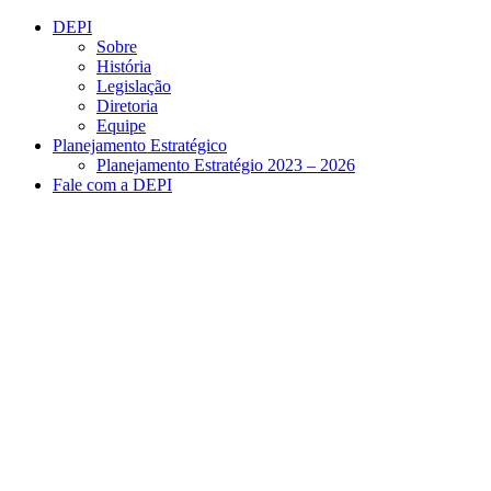
Conteúdo principal
Menu principal
Rodapé
DEPI
Sobre
História
Legislação
Diretoria
Equipe
Planejamento Estratégico
Planejamento Estratégio 2023 – 2026
Fale com a DEPI
Aumentar fonte
Diminuir fonte