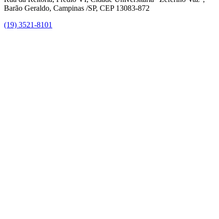
Barão Geraldo, Campinas /SP, CEP 13083-872
(19) 3521-8101
Link para o Facebook
Link para o Instagram
Link para o Youtube