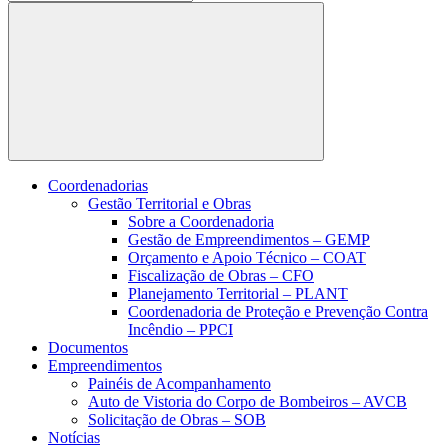
Buscar
Coordenadorias
Gestão Territorial e Obras
Sobre a Coordenadoria
Gestão de Empreendimentos – GEMP
Orçamento e Apoio Técnico – COAT
Fiscalização de Obras – CFO
Planejamento Territorial – PLANT
Coordenadoria de Proteção e Prevenção Contra
Incêndio – PPCI
Documentos
Empreendimentos
Painéis de Acompanhamento
Auto de Vistoria do Corpo de Bombeiros – AVCB
Solicitação de Obras – SOB
Notícias