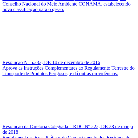
Conselho Nacional do Meio Ambiente CONAMA, estabelecendo
nova classificação para o gesso.
Resolução Nº 5.232, DE 14 de dezembro de 2016
Aprova as Instruções Complementares ao Regulamento Terrestre do
Transporte de Produtos Perigosos, e dá outras providências.
Resolução da Diretoria Colegiada – RDC Nº 222, DE 28 de março
de 2018
Regulamenta as Boas Práticas de Gerenciamento dos Resíduos de