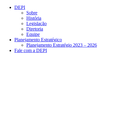
Conteúdo principal
Menu principal
Rodapé
DEPI
Sobre
História
Legislação
Diretoria
Equipe
Planejamento Estratégico
Planejamento Estratégio 2023 – 2026
Fale com a DEPI
Aumentar fonte
Diminuir fonte