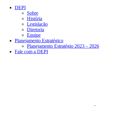
Conteúdo principal
Menu principal
Rodapé
DEPI
Sobre
História
Legislação
Diretoria
Equipe
Planejamento Estratégico
Planejamento Estratégio 2023 – 2026
Fale com a DEPI
Aumentar fonte