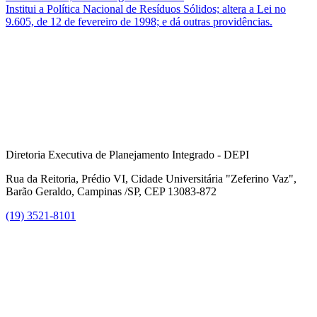
Institui a Política Nacional de Resíduos Sólidos; altera a Lei no
9.605, de 12 de fevereiro de 1998; e dá outras providências.
Diretoria Executiva de Planejamento Integrado - DEPI
Rua da Reitoria, Prédio VI, Cidade Universitária "Zeferino Vaz",
Barão Geraldo, Campinas /SP, CEP 13083-872
(19) 3521-8101
Link para o Facebook