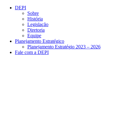
Conteúdo principal
Menu principal
Rodapé
DEPI
Sobre
História
Legislação
Diretoria
Equipe
Planejamento Estratégico
Planejamento Estratégio 2023 – 2026
Fale com a DEPI
Aumentar fonte
Diminuir fonte