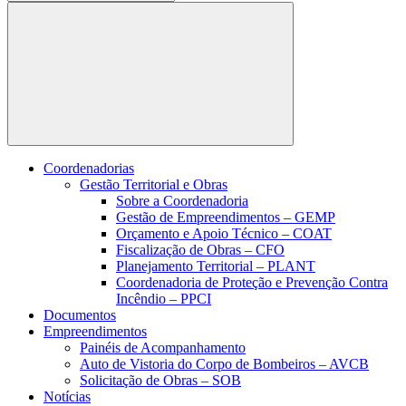
Buscar
Coordenadorias
Gestão Territorial e Obras
Sobre a Coordenadoria
Gestão de Empreendimentos – GEMP
Orçamento e Apoio Técnico – COAT
Fiscalização de Obras – CFO
Planejamento Territorial – PLANT
Coordenadoria de Proteção e Prevenção Contra
Incêndio – PPCI
Documentos
Empreendimentos
Painéis de Acompanhamento
Auto de Vistoria do Corpo de Bombeiros – AVCB
Solicitação de Obras – SOB
Notícias