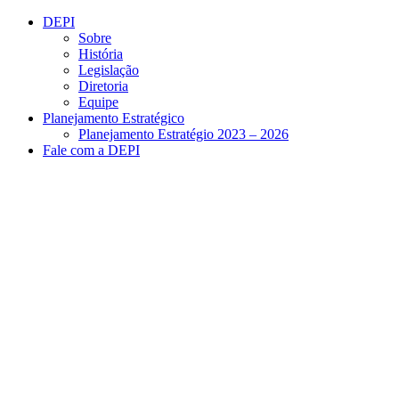
Conteúdo principal
Menu principal
Rodapé
DEPI
Sobre
História
Legislação
Diretoria
Equipe
Planejamento Estratégico
Planejamento Estratégio 2023 – 2026
Fale com a DEPI
Aumentar fonte
Diminuir fonte