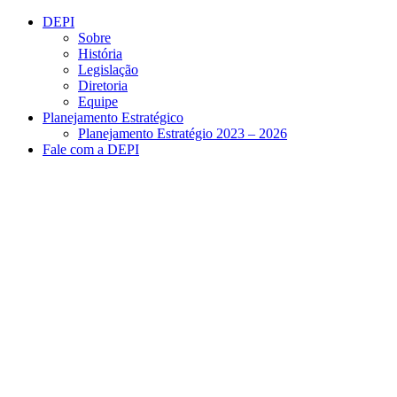
Conteúdo principal
Menu principal
Rodapé
DEPI
Sobre
História
Legislação
Diretoria
Equipe
Planejamento Estratégico
Planejamento Estratégio 2023 – 2026
Fale com a DEPI
Aumentar fonte
Diminuir fonte