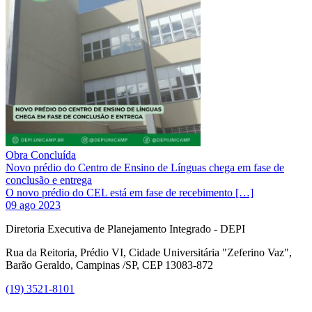
Obra Concluída
Novo prédio do Centro de Ensino de Línguas chega em fase de
conclusão e entrega
O novo prédio do CEL está em fase de recebimento […]
09 ago 2023
Diretoria Executiva de Planejamento Integrado - DEPI
Rua da Reitoria, Prédio VI, Cidade Universitária "Zeferino Vaz",
Barão Geraldo, Campinas /SP, CEP 13083-872
(19) 3521-8101
Link para o Facebook