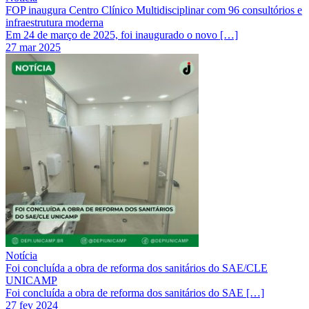
FOP inaugura Centro Clínico Multidisciplinar com 96 consultórios e
infraestrutura moderna
Em 24 de março de 2025, foi inaugurado o novo […]
27 mar 2025
Notícia
Foi concluída a obra de reforma dos sanitários do SAE/CLE
UNICAMP
Foi concluída a obra de reforma dos sanitários do SAE […]
27 fev 2024