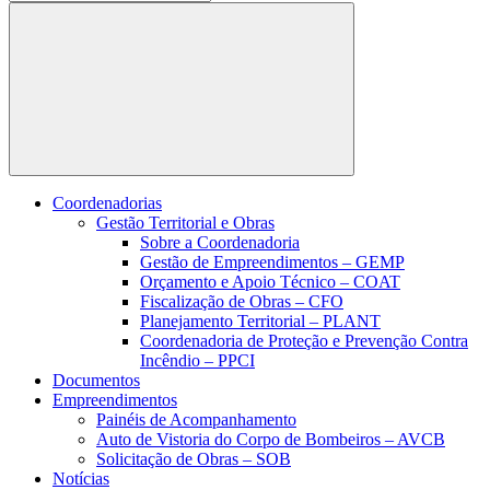
Buscar
Coordenadorias
Gestão Territorial e Obras
Sobre a Coordenadoria
Gestão de Empreendimentos – GEMP
Orçamento e Apoio Técnico – COAT
Fiscalização de Obras – CFO
Planejamento Territorial – PLANT
Coordenadoria de Proteção e Prevenção Contra
Incêndio – PPCI
Documentos
Empreendimentos
Painéis de Acompanhamento
Auto de Vistoria do Corpo de Bombeiros – AVCB
Solicitação de Obras – SOB
Notícias