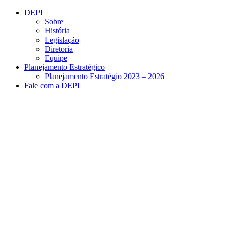
Conteúdo principal
Menu principal
Rodapé
DEPI
Sobre
História
Legislação
Diretoria
Equipe
Planejamento Estratégico
Planejamento Estratégio 2023 – 2026
Fale com a DEPI
Aumentar fonte