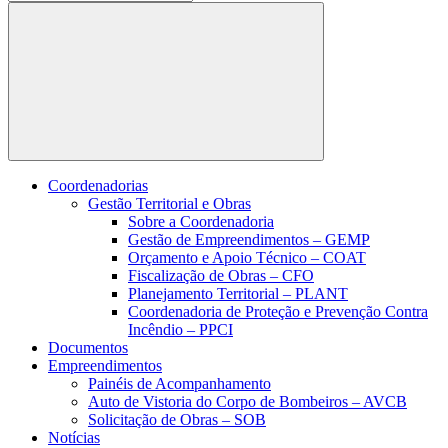
Buscar
Coordenadorias
Gestão Territorial e Obras
Sobre a Coordenadoria
Gestão de Empreendimentos – GEMP
Orçamento e Apoio Técnico – COAT
Fiscalização de Obras – CFO
Planejamento Territorial – PLANT
Coordenadoria de Proteção e Prevenção Contra
Incêndio – PPCI
Documentos
Empreendimentos
Painéis de Acompanhamento
Auto de Vistoria do Corpo de Bombeiros – AVCB
Solicitação de Obras – SOB
Notícias