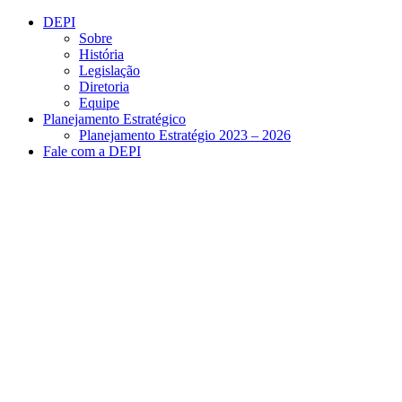
Conteúdo principal
Menu principal
Rodapé
DEPI
Sobre
História
Legislação
Diretoria
Equipe
Planejamento Estratégico
Planejamento Estratégio 2023 – 2026
Fale com a DEPI
Aumentar fonte
Diminuir fonte