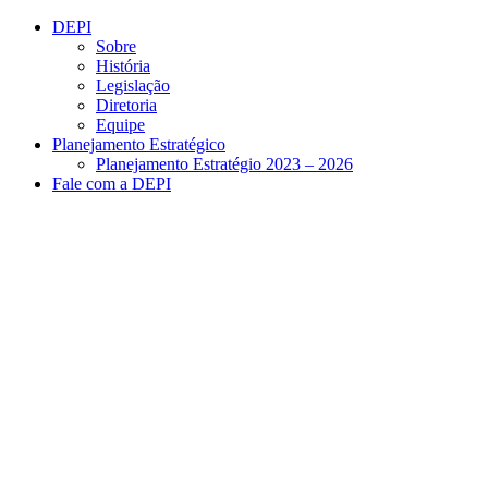
Conteúdo principal
Menu principal
Rodapé
DEPI
Sobre
História
Legislação
Diretoria
Equipe
Planejamento Estratégico
Planejamento Estratégio 2023 – 2026
Fale com a DEPI
Aumentar fonte
Diminuir fonte