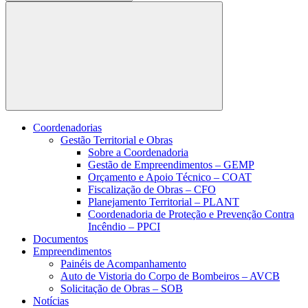
Buscar
Coordenadorias
Gestão Territorial e Obras
Sobre a Coordenadoria
Gestão de Empreendimentos – GEMP
Orçamento e Apoio Técnico – COAT
Fiscalização de Obras – CFO
Planejamento Territorial – PLANT
Coordenadoria de Proteção e Prevenção Contra
Incêndio – PPCI
Documentos
Empreendimentos
Painéis de Acompanhamento
Auto de Vistoria do Corpo de Bombeiros – AVCB
Solicitação de Obras – SOB
Notícias