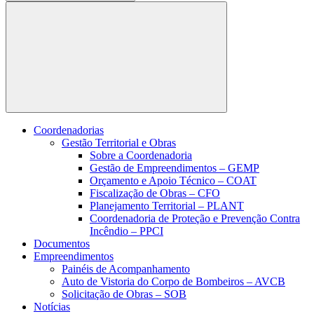
Buscar
Coordenadorias
Gestão Territorial e Obras
Sobre a Coordenadoria
Gestão de Empreendimentos – GEMP
Orçamento e Apoio Técnico – COAT
Fiscalização de Obras – CFO
Planejamento Territorial – PLANT
Coordenadoria de Proteção e Prevenção Contra
Incêndio – PPCI
Documentos
Empreendimentos
Painéis de Acompanhamento
Auto de Vistoria do Corpo de Bombeiros – AVCB
Solicitação de Obras – SOB
Notícias