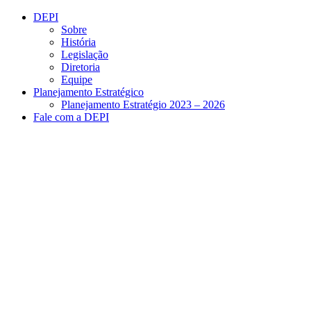
Conteúdo principal
Menu principal
Rodapé
DEPI
Sobre
História
Legislação
Diretoria
Equipe
Planejamento Estratégico
Planejamento Estratégio 2023 – 2026
Fale com a DEPI
Aumentar fonte
Diminuir fonte