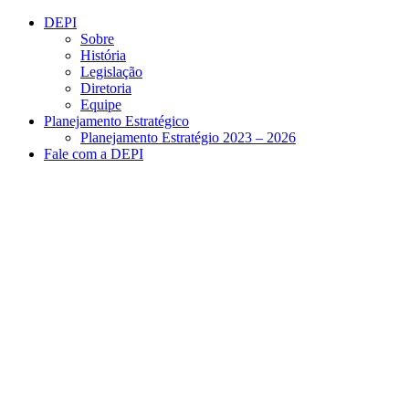
Conteúdo principal
Menu principal
Rodapé
DEPI
Sobre
História
Legislação
Diretoria
Equipe
Planejamento Estratégico
Planejamento Estratégio 2023 – 2026
Fale com a DEPI
Aumentar fonte
Diminuir fonte