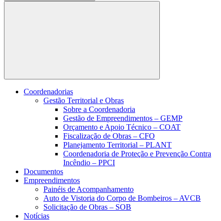
Buscar
Coordenadorias
Gestão Territorial e Obras
Sobre a Coordenadoria
Gestão de Empreendimentos – GEMP
Orçamento e Apoio Técnico – COAT
Fiscalização de Obras – CFO
Planejamento Territorial – PLANT
Coordenadoria de Proteção e Prevenção Contra
Incêndio – PPCI
Documentos
Empreendimentos
Painéis de Acompanhamento
Auto de Vistoria do Corpo de Bombeiros – AVCB
Solicitação de Obras – SOB
Notícias