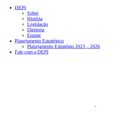
Conteúdo principal
Menu principal
Rodapé
DEPI
Sobre
História
Legislação
Diretoria
Equipe
Planejamento Estratégico
Planejamento Estratégio 2023 – 2026
Fale com a DEPI
Aumentar fonte