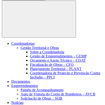
Buscar
Coordenadorias
Gestão Territorial e Obras
Sobre a Coordenadoria
Gestão de Empreendimentos – GEMP
Orçamento e Apoio Técnico – COAT
Fiscalização de Obras – CFO
Planejamento Territorial – PLANT
Coordenadoria de Proteção e Prevenção Contra
Incêndio – PPCI
Documentos
Empreendimentos
Painéis de Acompanhamento
Auto de Vistoria do Corpo de Bombeiros – AVCB
Solicitação de Obras – SOB
Notícias