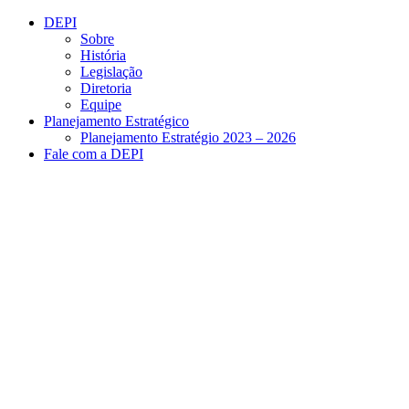
Conteúdo principal
Menu principal
Rodapé
DEPI
Sobre
História
Legislação
Diretoria
Equipe
Planejamento Estratégico
Planejamento Estratégio 2023 – 2026
Fale com a DEPI
Aumentar fonte
Diminuir fonte