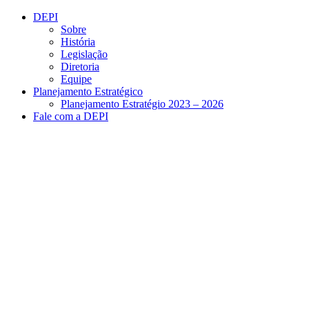
Conteúdo principal
Menu principal
Rodapé
DEPI
Sobre
História
Legislação
Diretoria
Equipe
Planejamento Estratégico
Planejamento Estratégio 2023 – 2026
Fale com a DEPI
Aumentar fonte
Diminuir fonte