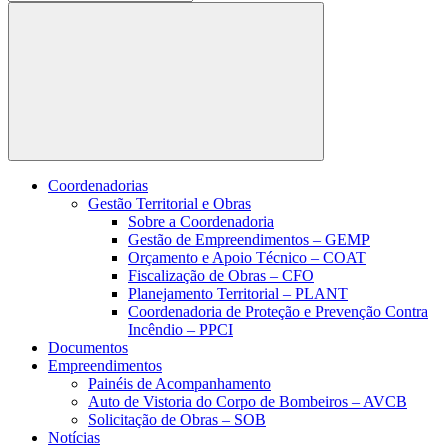
Buscar
Coordenadorias
Gestão Territorial e Obras
Sobre a Coordenadoria
Gestão de Empreendimentos – GEMP
Orçamento e Apoio Técnico – COAT
Fiscalização de Obras – CFO
Planejamento Territorial – PLANT
Coordenadoria de Proteção e Prevenção Contra
Incêndio – PPCI
Documentos
Empreendimentos
Painéis de Acompanhamento
Auto de Vistoria do Corpo de Bombeiros – AVCB
Solicitação de Obras – SOB
Notícias