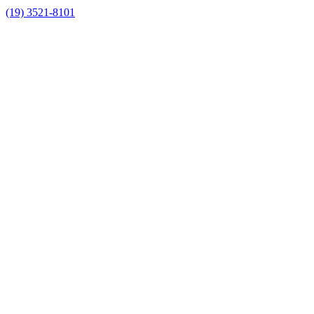
(19) 3521-8101
Link para o Facebook
Link para o Instagram
Link para o Youtube