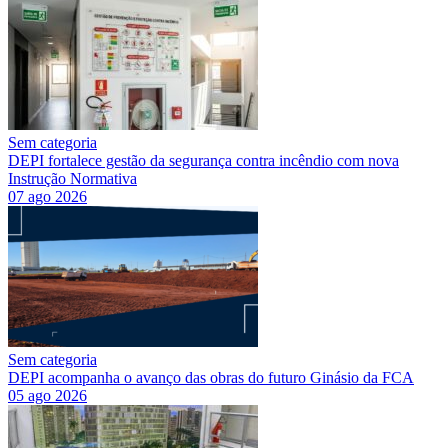
Sem categoria
DEPI fortalece gestão da segurança contra incêndio com nova
Instrução Normativa
07 ago 2026
Sem categoria
DEPI acompanha o avanço das obras do futuro Ginásio da FCA
05 ago 2026