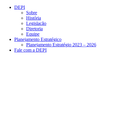
Conteúdo principal
Menu principal
Rodapé
DEPI
Sobre
História
Legislação
Diretoria
Equipe
Planejamento Estratégico
Planejamento Estratégio 2023 – 2026
Fale com a DEPI
Aumentar fonte
Diminuir fonte