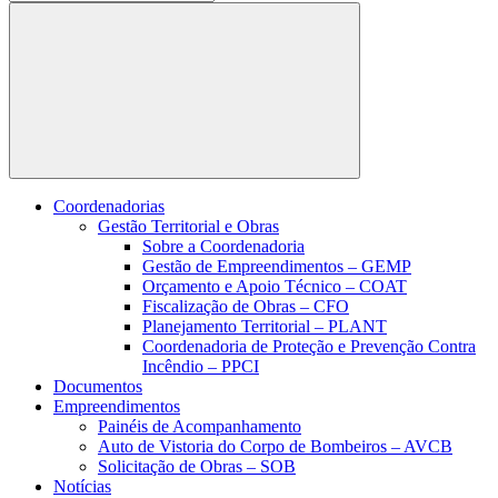
Buscar
Coordenadorias
Gestão Territorial e Obras
Sobre a Coordenadoria
Gestão de Empreendimentos – GEMP
Orçamento e Apoio Técnico – COAT
Fiscalização de Obras – CFO
Planejamento Territorial – PLANT
Coordenadoria de Proteção e Prevenção Contra
Incêndio – PPCI
Documentos
Empreendimentos
Painéis de Acompanhamento
Auto de Vistoria do Corpo de Bombeiros – AVCB
Solicitação de Obras – SOB
Notícias