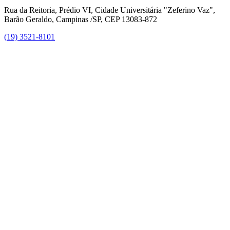
Rua da Reitoria, Prédio VI, Cidade Universitária "Zeferino Vaz",
Barão Geraldo, Campinas /SP, CEP 13083-872
(19) 3521-8101
Link para o Facebook
Link para o Instagram
Link para o Youtube