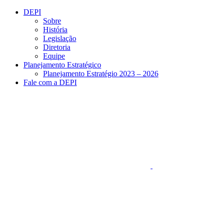
Conteúdo principal
Menu principal
Rodapé
DEPI
Sobre
História
Legislação
Diretoria
Equipe
Planejamento Estratégico
Planejamento Estratégio 2023 – 2026
Fale com a DEPI
Aumentar fonte