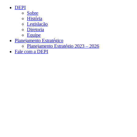
Conteúdo principal
Menu principal
Rodapé
DEPI
Sobre
História
Legislação
Diretoria
Equipe
Planejamento Estratégico
Planejamento Estratégio 2023 – 2026
Fale com a DEPI
Aumentar fonte
Diminuir fonte