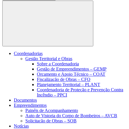
Buscar
Coordenadorias
Gestão Territorial e Obras
Sobre a Coordenadoria
Gestão de Empreendimentos – GEMP
Orçamento e Apoio Técnico – COAT
Fiscalização de Obras – CFO
Planejamento Territorial – PLANT
Coordenadoria de Proteção e Prevenção Contra
Incêndio – PPCI
Documentos
Empreendimentos
Painéis de Acompanhamento
Auto de Vistoria do Corpo de Bombeiros – AVCB
Solicitação de Obras – SOB
Notícias