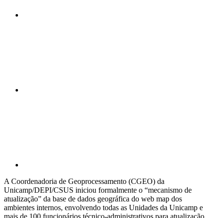
Compartilhar n
Compartilhar p
A Coordenadoria de Geoprocessamento (CGEO) da
Unicamp/DEPI/CSUS iniciou formalmente o “mecanismo de
atualização” da base de dados geográfica do web map dos
ambientes internos, envolvendo todas as Unidades da Unicamp e
mais de 100 funcionários técnico-administrativos para atualização