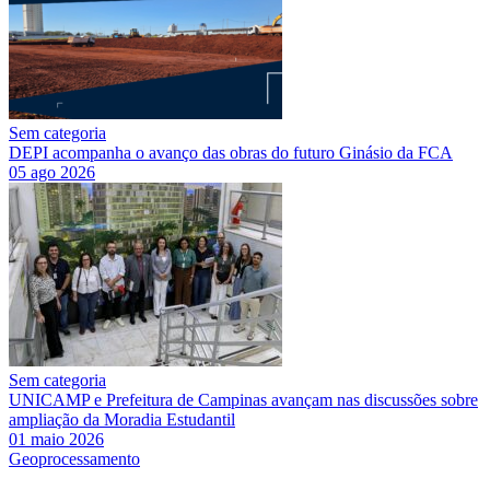
Sem categoria
DEPI acompanha o avanço das obras do futuro Ginásio da FCA
05 ago 2026
Sem categoria
UNICAMP e Prefeitura de Campinas avançam nas discussões sobre
ampliação da Moradia Estudantil
01 maio 2026
Geoprocessamento