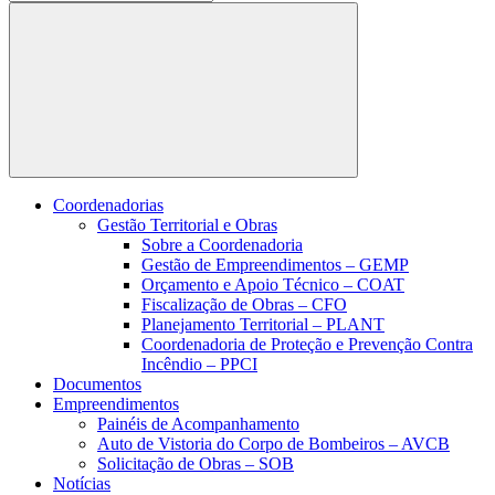
Buscar
Coordenadorias
Gestão Territorial e Obras
Sobre a Coordenadoria
Gestão de Empreendimentos – GEMP
Orçamento e Apoio Técnico – COAT
Fiscalização de Obras – CFO
Planejamento Territorial – PLANT
Coordenadoria de Proteção e Prevenção Contra
Incêndio – PPCI
Documentos
Empreendimentos
Painéis de Acompanhamento
Auto de Vistoria do Corpo de Bombeiros – AVCB
Solicitação de Obras – SOB
Notícias