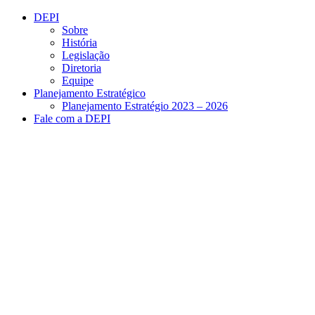
Conteúdo principal
Menu principal
Rodapé
DEPI
Sobre
História
Legislação
Diretoria
Equipe
Planejamento Estratégico
Planejamento Estratégio 2023 – 2026
Fale com a DEPI
Aumentar fonte
Diminuir fonte