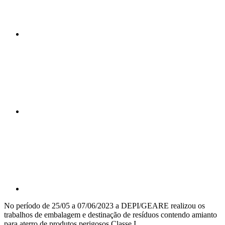
Compartilhar n
Compartilhar p
No período de 25/05 a 07/06/2023 a DEPI/GEARE realizou os
trabalhos de embalagem e destinação de resíduos contendo amianto
para aterro de produtos perigosos Classe I.