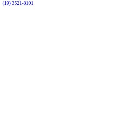
(19) 3521-8101
Link para o Facebook
Link para o Instagram
Link para o Youtube