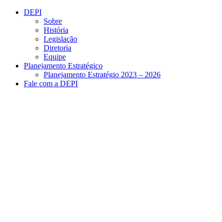
Conteúdo principal
Menu principal
Rodapé
DEPI
Sobre
História
Legislação
Diretoria
Equipe
Planejamento Estratégico
Planejamento Estratégio 2023 – 2026
Fale com a DEPI
Aumentar fonte
Diminuir fonte