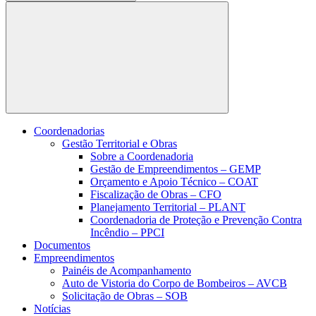
Buscar
Coordenadorias
Gestão Territorial e Obras
Sobre a Coordenadoria
Gestão de Empreendimentos – GEMP
Orçamento e Apoio Técnico – COAT
Fiscalização de Obras – CFO
Planejamento Territorial – PLANT
Coordenadoria de Proteção e Prevenção Contra
Incêndio – PPCI
Documentos
Empreendimentos
Painéis de Acompanhamento
Auto de Vistoria do Corpo de Bombeiros – AVCB
Solicitação de Obras – SOB
Notícias