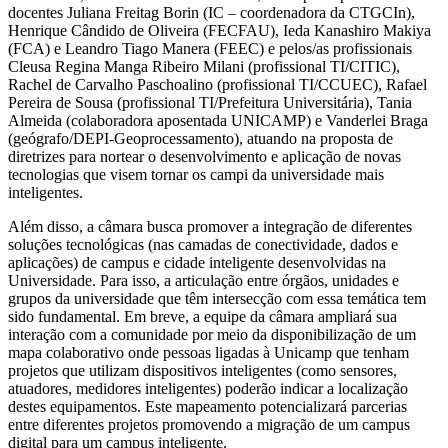
docentes Juliana Freitag Borin (IC – coordenadora da CTGCIn),
Henrique Cândido de Oliveira (FECFAU), Ieda Kanashiro Makiya
(FCA) e Leandro Tiago Manera (FEEC) e pelos/as profissionais
Cleusa Regina Manga Ribeiro Milani (profissional TI/CITIC),
Rachel de Carvalho Paschoalino (profissional TI/CCUEC), Rafael
Pereira de Sousa (profissional TI/Prefeitura Universitária), Tania
Almeida (colaboradora aposentada UNICAMP) e Vanderlei Braga
(geógrafo/DEPI-Geoprocessamento), atuando na proposta de
diretrizes para nortear o desenvolvimento e aplicação de novas
tecnologias que visem tornar os campi da universidade mais
inteligentes.
Além disso, a câmara busca promover a integração de diferentes
soluções tecnológicas (nas camadas de conectividade, dados e
aplicações) de campus e cidade inteligente desenvolvidas na
Universidade. Para isso, a articulação entre órgãos, unidades e
grupos da universidade que têm intersecção com essa temática tem
sido fundamental. Em breve, a equipe da câmara ampliará sua
interação com a comunidade por meio da disponibilização de um
mapa colaborativo onde pessoas ligadas à Unicamp que tenham
projetos que utilizam dispositivos inteligentes (como sensores,
atuadores, medidores inteligentes) poderão indicar a localização
destes equipamentos. Este mapeamento potencializará parcerias
entre diferentes projetos promovendo a migração de um campus
digital para um campus inteligente.