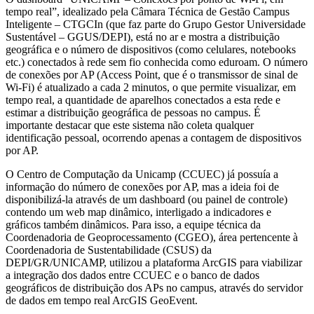
tempo real”, idealizado pela Câmara Técnica de Gestão Campus
Inteligente – CTGCIn (que faz parte do Grupo Gestor Universidade
Sustentável – GGUS/DEPI), está no ar e mostra a distribuição
geográfica e o número de dispositivos (como celulares, notebooks
etc.) conectados à rede sem fio conhecida como eduroam. O número
de conexões por AP (Access Point, que é o transmissor de sinal de
Wi-Fi) é atualizado a cada 2 minutos, o que permite visualizar, em
tempo real, a quantidade de aparelhos conectados a esta rede e
estimar a distribuição geográfica de pessoas no campus. É
importante destacar que este sistema não coleta qualquer
identificação pessoal, ocorrendo apenas a contagem de dispositivos
por AP.
O Centro de Computação da Unicamp (CCUEC) já possuía a
informação do número de conexões por AP, mas a ideia foi de
disponibilizá-la através de um dashboard (ou painel de controle)
contendo um web map dinâmico, interligado a indicadores e
gráficos também dinâmicos. Para isso, a equipe técnica da
Coordenadoria de Geoprocessamento (CGEO), área pertencente à
Coordenadoria de Sustentabilidade (CSUS) da
DEPI/GR/UNICAMP, utilizou a plataforma ArcGIS para viabilizar
a integração dos dados entre CCUEC e o banco de dados
geográficos de distribuição dos APs no campus, através do servidor
de dados em tempo real ArcGIS GeoEvent.