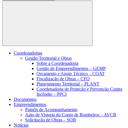
Buscar
Coordenadorias
Gestão Territorial e Obras
Sobre a Coordenadoria
Gestão de Empreendimentos – GEMP
Orçamento e Apoio Técnico – COAT
Fiscalização de Obras – CFO
Planejamento Territorial – PLANT
Coordenadoria de Proteção e Prevenção Contra
Incêndio – PPCI
Documentos
Empreendimentos
Painéis de Acompanhamento
Auto de Vistoria do Corpo de Bombeiros – AVCB
Solicitação de Obras – SOB
Notícias