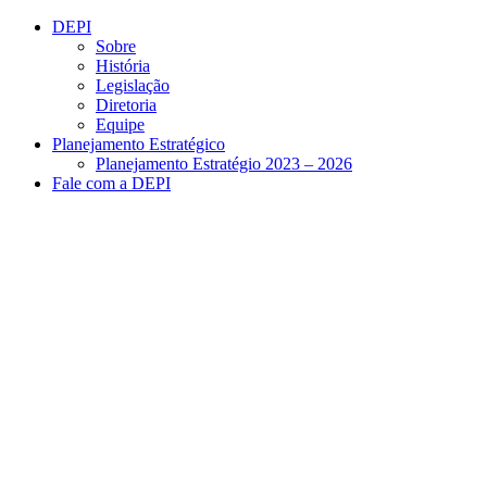
Conteúdo principal
Menu principal
Rodapé
DEPI
Sobre
História
Legislação
Diretoria
Equipe
Planejamento Estratégico
Planejamento Estratégio 2023 – 2026
Fale com a DEPI
Aumentar fonte
Diminuir fonte