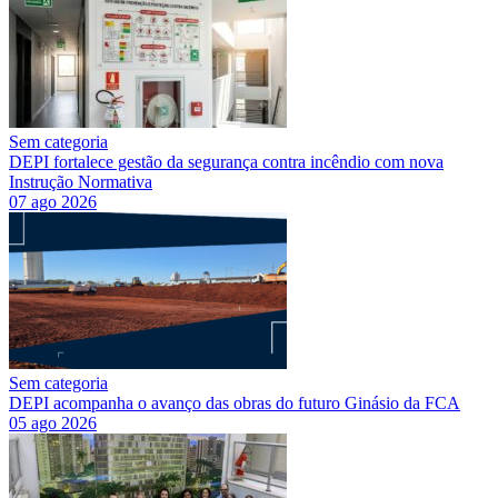
Sem categoria
DEPI fortalece gestão da segurança contra incêndio com nova
Instrução Normativa
07 ago 2026
Sem categoria
DEPI acompanha o avanço das obras do futuro Ginásio da FCA
05 ago 2026