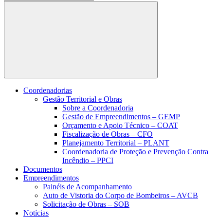
Buscar
Coordenadorias
Gestão Territorial e Obras
Sobre a Coordenadoria
Gestão de Empreendimentos – GEMP
Orçamento e Apoio Técnico – COAT
Fiscalização de Obras – CFO
Planejamento Territorial – PLANT
Coordenadoria de Proteção e Prevenção Contra
Incêndio – PPCI
Documentos
Empreendimentos
Painéis de Acompanhamento
Auto de Vistoria do Corpo de Bombeiros – AVCB
Solicitação de Obras – SOB
Notícias