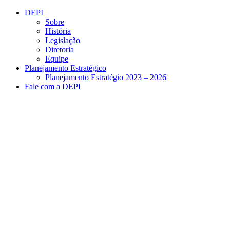
Conteúdo principal
Menu principal
Rodapé
DEPI
Sobre
História
Legislação
Diretoria
Equipe
Planejamento Estratégico
Planejamento Estratégio 2023 – 2026
Fale com a DEPI
Aumentar fonte
Diminuir fonte