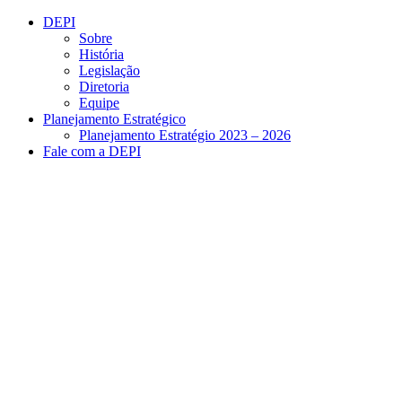
Conteúdo principal
Menu principal
Rodapé
DEPI
Sobre
História
Legislação
Diretoria
Equipe
Planejamento Estratégico
Planejamento Estratégio 2023 – 2026
Fale com a DEPI
Aumentar fonte
Diminuir fonte