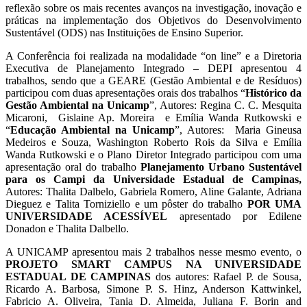
reflexão sobre os mais recentes avanços na investigação, inovação e
práticas na implementação dos Objetivos do Desenvolvimento
Sustentável (ODS) nas Instituições de Ensino Superior.
A Conferência foi realizada na modalidade “on line” e a Diretoria
Executiva de Planejamento Integrado – DEPI apresentou 4
trabalhos, sendo que a GEARE (Gestão Ambiental e de Resíduos)
participou com duas apresentações orais dos trabalhos “
Histórico da
Gestão Ambiental na Unicamp
”, Autores: Regina C. C. Mesquita
Micaroni, Gislaine Ap. Moreira e Emília Wanda Rutkowski e
“
Educação Ambiental na Unicamp
”, Autores:
Maria Gineusa
Medeiros e Souza, Washington Roberto Rois da Silva e Emília
Wanda Rutkowski e o Plano Diretor Integrado participou com uma
apresentação oral do trabalho
Planejamento Urbano Sustentável
para os Campi da Universidade Estadual de Campinas,
Autores: Thalita Dalbelo, Gabriela Romero, Aline Galante, Adriana
Dieguez e Talita Torniziello e um pôster do trabalho
POR UMA
UNIVERSIDADE ACESSÍVEL
apresentado por Edilene
Donadon e Thalita Dalbello.
A UNICAMP apresentou mais 2 trabalhos nesse mesmo evento, o
PROJETO SMART CAMPUS NA UNIVERSIDADE
ESTADUAL DE CAMPINAS
dos autores: Rafael P. de Sousa,
Ricardo A. Barbosa, Simone P. S. Hinz, Anderson Kattwinkel,
Fabricio A. Oliveira, Tania D. Almeida, Juliana F. Borin and