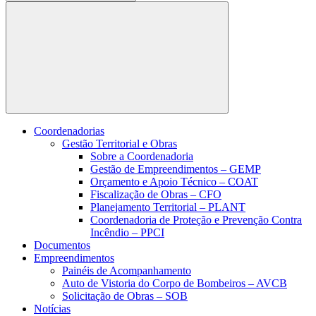
Buscar
Coordenadorias
Gestão Territorial e Obras
Sobre a Coordenadoria
Gestão de Empreendimentos – GEMP
Orçamento e Apoio Técnico – COAT
Fiscalização de Obras – CFO
Planejamento Territorial – PLANT
Coordenadoria de Proteção e Prevenção Contra
Incêndio – PPCI
Documentos
Empreendimentos
Painéis de Acompanhamento
Auto de Vistoria do Corpo de Bombeiros – AVCB
Solicitação de Obras – SOB
Notícias