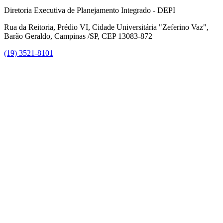
Diretoria Executiva de Planejamento Integrado - DEPI
Rua da Reitoria, Prédio VI, Cidade Universitária "Zeferino Vaz",
Barão Geraldo, Campinas /SP, CEP 13083-872
(19) 3521-8101
Link para o Facebook
Link para o Instagram
Link para o Youtube