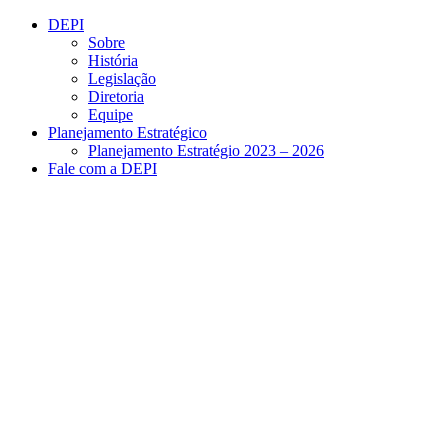
Conteúdo principal
Menu principal
Rodapé
DEPI
Sobre
História
Legislação
Diretoria
Equipe
Planejamento Estratégico
Planejamento Estratégio 2023 – 2026
Fale com a DEPI
Aumentar fonte
Diminuir fonte