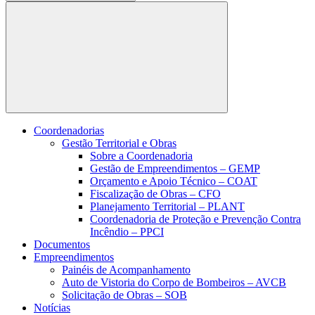
Buscar
Coordenadorias
Gestão Territorial e Obras
Sobre a Coordenadoria
Gestão de Empreendimentos – GEMP
Orçamento e Apoio Técnico – COAT
Fiscalização de Obras – CFO
Planejamento Territorial – PLANT
Coordenadoria de Proteção e Prevenção Contra
Incêndio – PPCI
Documentos
Empreendimentos
Painéis de Acompanhamento
Auto de Vistoria do Corpo de Bombeiros – AVCB
Solicitação de Obras – SOB
Notícias