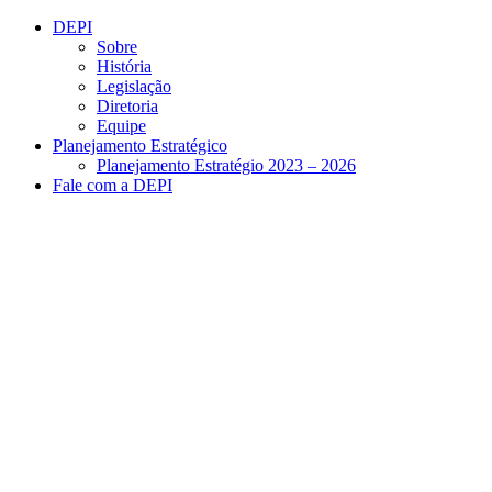
Conteúdo principal
Menu principal
Rodapé
DEPI
Sobre
História
Legislação
Diretoria
Equipe
Planejamento Estratégico
Planejamento Estratégio 2023 – 2026
Fale com a DEPI
Aumentar fonte
Diminuir fonte