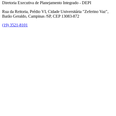
Diretoria Executiva de Planejamento Integrado - DEPI
Rua da Reitoria, Prédio VI, Cidade Universitária "Zeferino Vaz",
Barão Geraldo, Campinas /SP, CEP 13083-872
(19) 3521-8101
Link para o Facebook
Link para o Instagram
Link para o Youtube