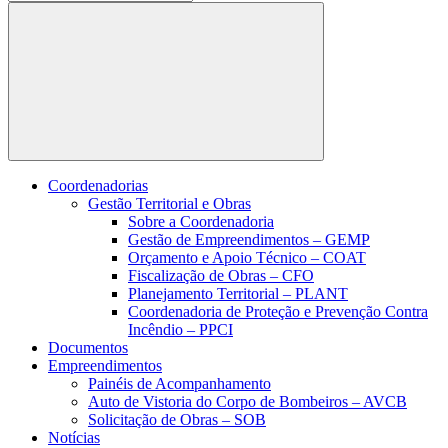
Buscar
Coordenadorias
Gestão Territorial e Obras
Sobre a Coordenadoria
Gestão de Empreendimentos – GEMP
Orçamento e Apoio Técnico – COAT
Fiscalização de Obras – CFO
Planejamento Territorial – PLANT
Coordenadoria de Proteção e Prevenção Contra
Incêndio – PPCI
Documentos
Empreendimentos
Painéis de Acompanhamento
Auto de Vistoria do Corpo de Bombeiros – AVCB
Solicitação de Obras – SOB
Notícias